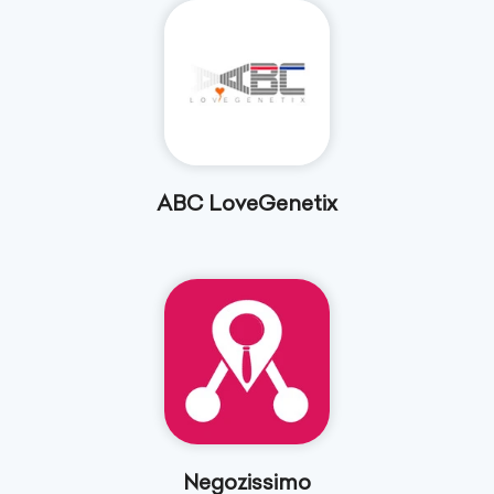
ABC LoveGenetix
Negozissimo