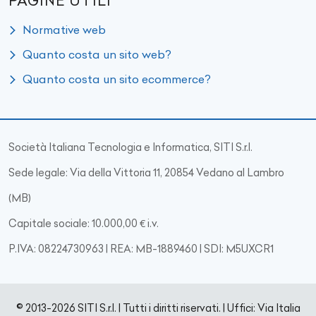
PAGINE UTILI
Normative web
Quanto costa un sito web?
Quanto costa un sito ecommerce?
Società Italiana Tecnologia e Informatica, SITI S.r.l.
Sede legale: Via della Vittoria 11, 20854 Vedano al Lambro
(MB)
Capitale sociale: 10.000,00 € i.v.
P.IVA: 08224730963 | REA: MB-1889460 | SDI: M5UXCR1
© 2013-2026 SITI S.r.l. | Tutti i diritti riservati. | Uffici: Via Italia