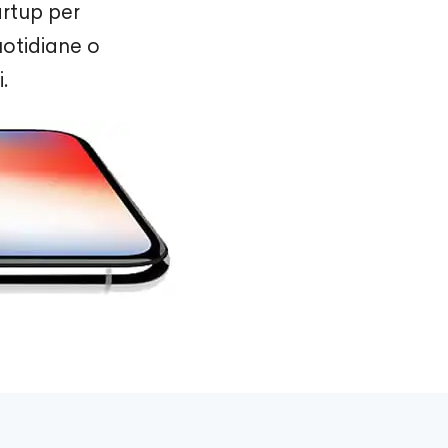
rtup per
uotidiane o
.