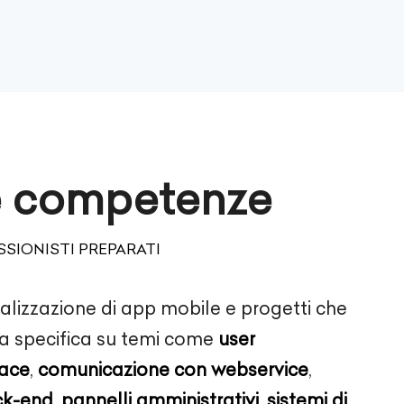
e competenze
SIONISTI PREPARATI
alizzazione di app mobile e progetti che
a specifica su temi come
user
face
,
comunicazione con webservice
,
ck-end
,
pannelli amministrativi
,
sistemi di