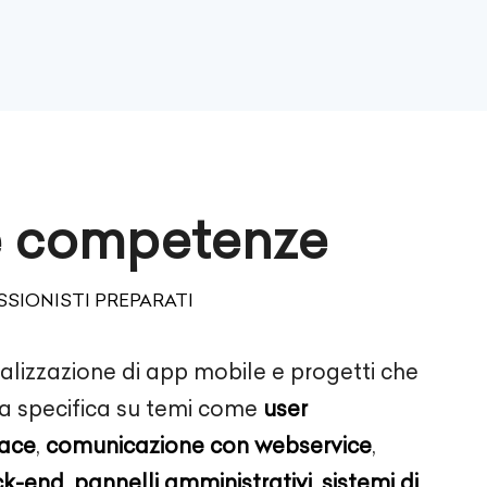
e competenze
SIONISTI PREPARATI
alizzazione di app mobile e progetti che
a specifica su temi come
user
face
,
comunicazione con webservice
,
ck-end
,
pannelli amministrativi
,
sistemi di