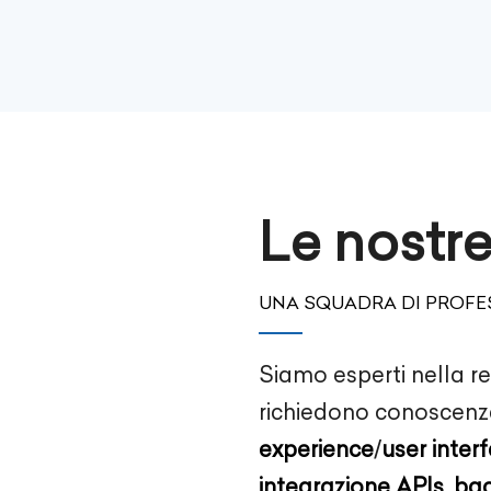
Le nostr
UNA SQUADRA DI PROFES
Siamo esperti nella re
richiedono conoscenz
experience
/
user inter
integrazione APIs
,
ba