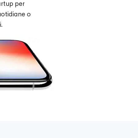
rtup per
uotidiane o
.