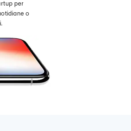
rtup per
uotidiane o
.