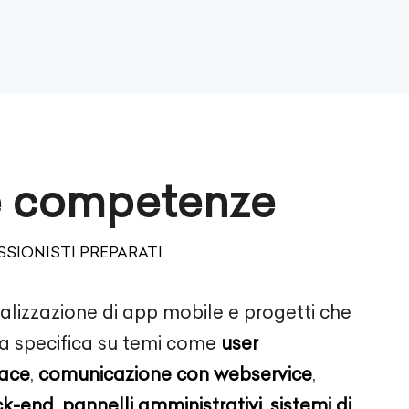
e competenze
SIONISTI PREPARATI
alizzazione di app mobile e progetti che
a specifica su temi come
user
face
,
comunicazione con webservice
,
ck-end
,
pannelli amministrativi
,
sistemi di