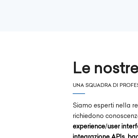
Le nostr
UNA SQUADRA DI PROFES
Siamo esperti nella re
richiedono conoscenz
experience
/
user inter
integrazione APIs
,
ba