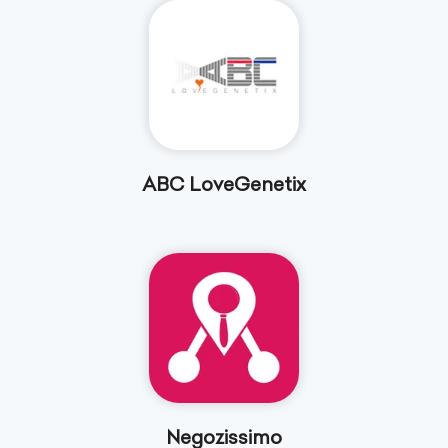
ABC LoveGenetix
Negozissimo