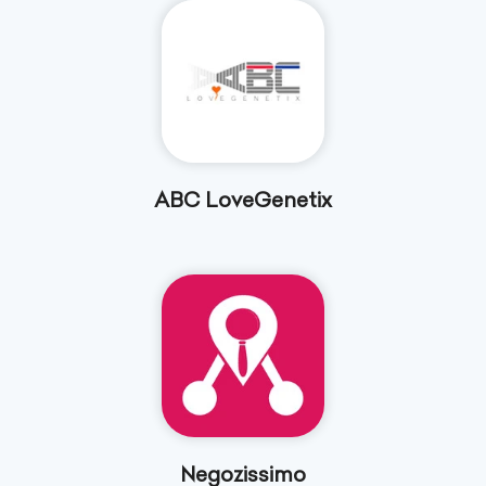
ABC LoveGenetix
Negozissimo