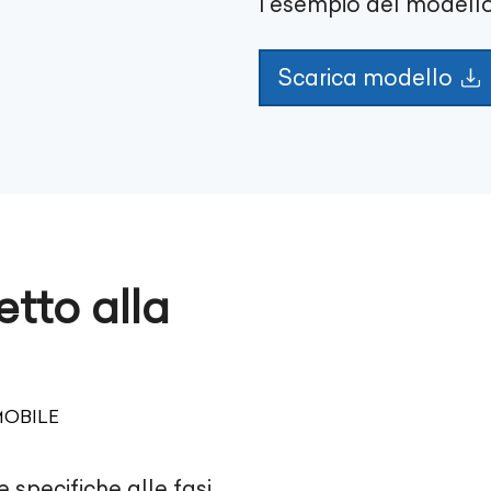
l'esempio del modello
Scarica modello
etto alla
MOBILE
le specifiche alle fasi