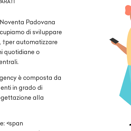
PARATI
e Noventa Padovana
occupiamo di sviluppare
, †per automatizzare
ni quotidiane o
ntrali.
 agency è composta da
nti in grado di
ogettazione alla
te: <span