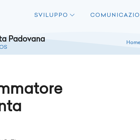
SVILUPPO
COMUNICAZI
ta Padovana
Hom
iOS
ammatore
nta