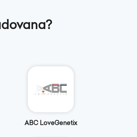
adovana?
ABC LoveGenetix