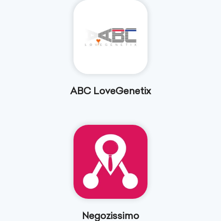
ABC LoveGenetix
Negozissimo