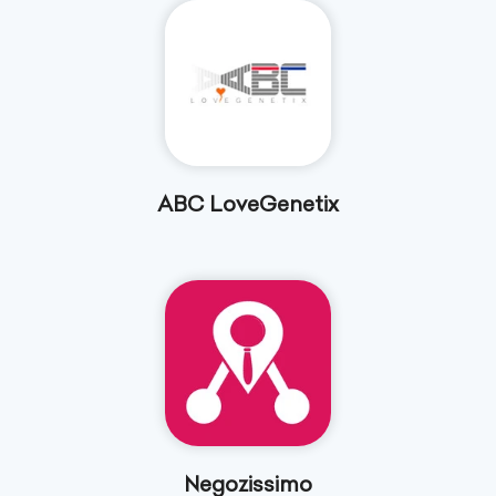
ABC LoveGenetix
Negozissimo