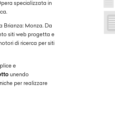
pera
specializzata in
rca.
la Brianza: Monza. Da
nto siti web progetta e
ori di ricerca per siti
plice e
etto
unendo
iche per realizzare