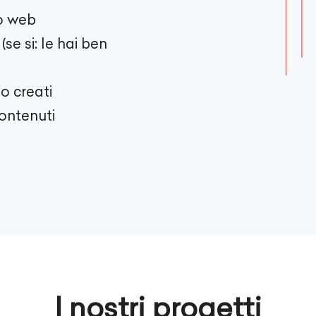
to web
se si: le hai ben
o creati
contenuti
I nostri progetti