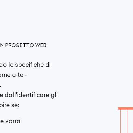
 UN PROGETTO WEB
do le specifiche di
eme a te -
.
dall'identificare gli
pire se:
e vorrai