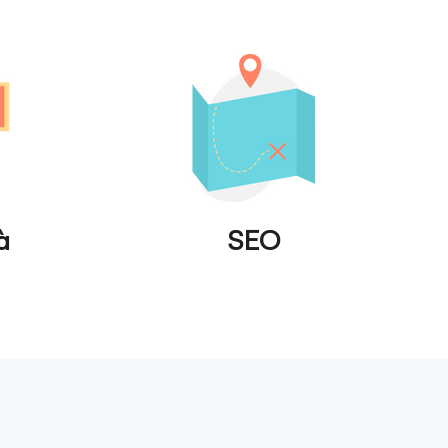
à
SEO