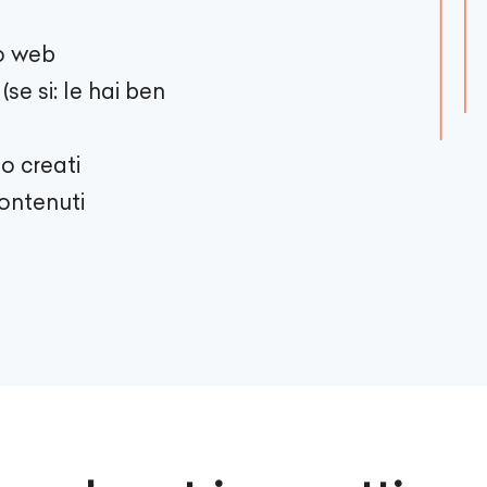
to web
se si: le hai ben
o creati
contenuti