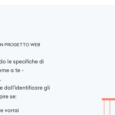
 UN PROGETTO WEB
do le specifiche di
eme a te -
.
dall'identificare gli
pire se:
e vorrai