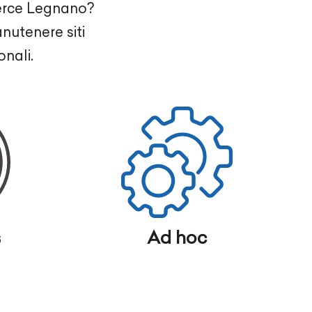
merce Legnano?
nutenere siti
nali.
s
Ad hoc