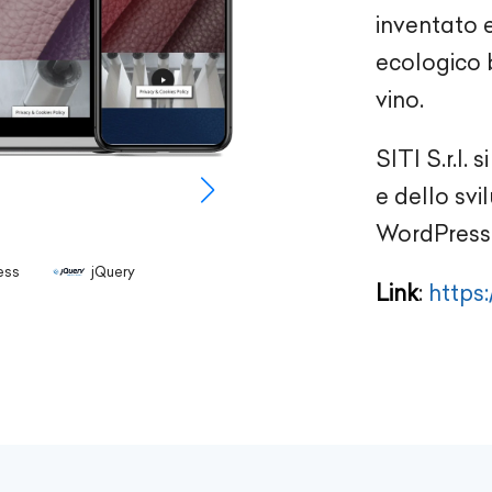
inventato 
ecologico b
vino.
SITI S.r.l.
e dello svi
WordPress
ess
jQuery
Link
:
https